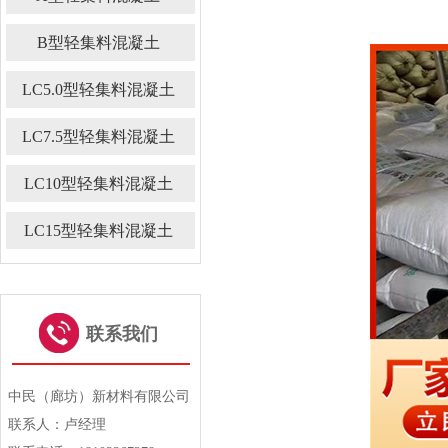
B型轻集料混凝土
LC5.0型轻集料混凝土
LC7.5型轻集料混凝土
LC10型轻集料混凝土
LC15型轻集料混凝土
联系我们
中民（廊坊）新材料有限公司
联系人：卢经理